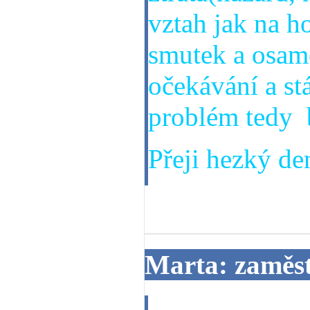
vztah jak na h
smutek a osamě
očekávání a stá
problém tedy 
Přeji hezký den
08. 10. 2014
Marta: zaměs