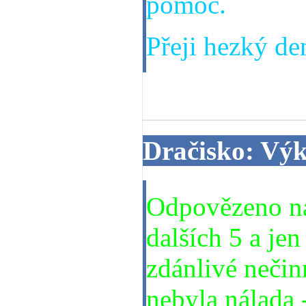
pomoc.
Přeji hezký den
08. 10. 2014
Dračisko: Vý
Odpovězeno na
dalších 5 a jen
zdánlivé nečinn
nebyla nálada -