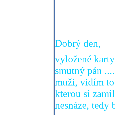
Dobrý den, chc
zaměstnání, z
Moc děkuji za
Dobrý den,
vyložené karty
smutný pán ...
muži, vidím to
kterou si zami
nesnáze, tedy 