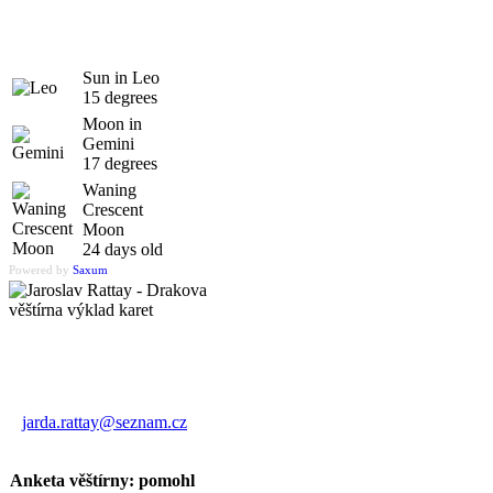
Sun in Leo
15 degrees
Moon in
Gemini
17 degrees
Waning
Crescent
Moon
24 days old
Powered by
Saxum
Výklad karet
Jaroslav Rattay
jarda.rattay@seznam.cz
Anketa věštírny: pomohl