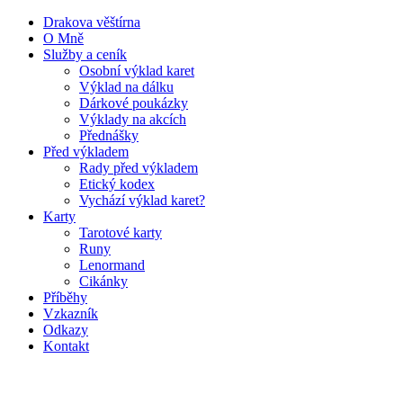
Drakova věštírna
O Mně
Služby a ceník
Osobní výklad karet
Výklad na dálku
Dárkové poukázky
Výklady na akcích
Přednášky
Před výkladem
Rady před výkladem
Etický kodex
Vychází výklad karet?
Karty
Tarotové karty
Runy
Lenormand
Cikánky
Příběhy
Vzkazník
Odkazy
Kontakt