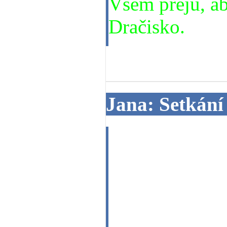
Všem přeju, aby
Dračisko.
08. 11. 2014
Jana: Setkání
Dobrý den, dne
sympatický zce
moc hezky jsme
seznámíme se b