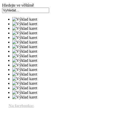
Hledejte ve věštírně
Na facebooku: