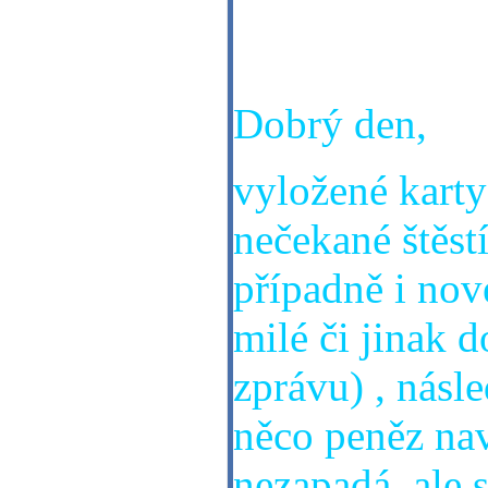
Děkuji Vám za
Dobrý den,
vyložené karty
nečekané štěstí
případně i nové
milé či jinak d
zprávu) , násle
něco peněz nav
nezapadá, ale 