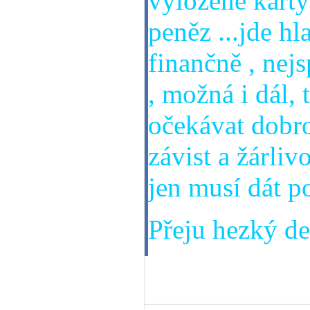
vyložené karty 
peněz ...jde hl
finančně , nej
, možná i dál, 
očekávat dobro
závist a žárliv
jen musí dát po
Přeju hezký den
08. 10. 2014