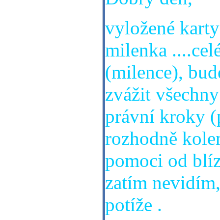
vyložené karty
milenka ....cel
(milence), bude
zvážit všechny
právní kroky (
rozhodně kole
pomoci od blíz
zatím nevidím,
potíže .