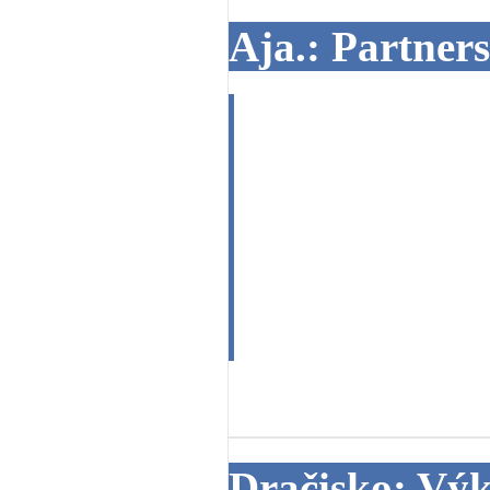
Aja.: Partner
Dobrý den. Pro
vyvíjet náš par
já - 1.5.1968, 
Děkuji mnohokrá
09. 02. 2015
Dračisko: Vý