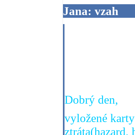
Jana: vzah
Dobrý den
Prosím o výkl
vztah se spol
nar.já 13.3.19
Dobrý den,
vyložené karty
ztráta(hazard, 