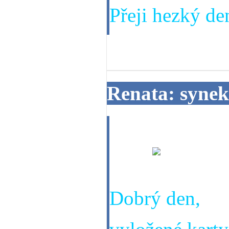
Přeji hezký den
08. 10. 2014
Renata: synek
Můj synek ráda
číslo
Dobrý den,