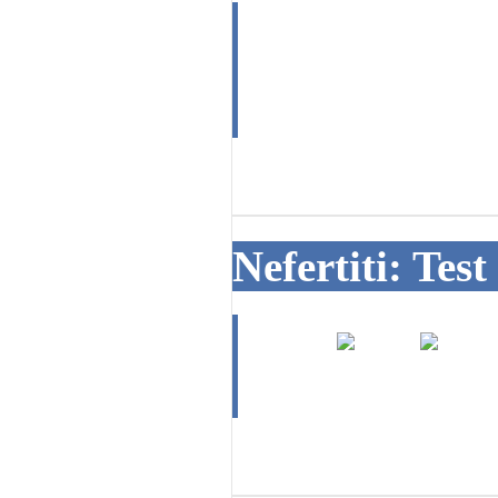
Dobrý den ,chc
maturitu 28.1
11. 04. 2017
Nefertiti: Tes
Ahoj
18. 10. 2015