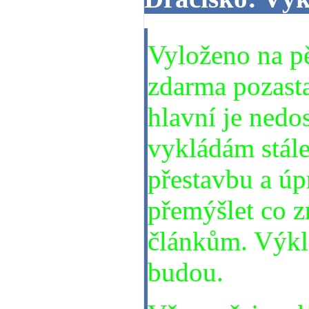
Vyloženo na p
zdarma pozasta
hlavní je nedo
vykládám stál
přestavbu a úp
přemýšlet co 
článkům. Výkl
budou.