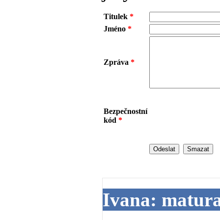
Titulek
*
Jméno
*
Zpráva
*
Bezpečnostní
kód
*
Ivana: matur