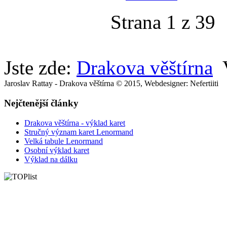
Strana 1 z 39
Jste zde:
Drakova věštírna
Jaroslav Rattay - Drakova věštírna © 2015, Webdesigner: Nefertiiti
Nejčtenější články
Drakova věštírna - výklad karet
Stručný význam karet Lenormand
Velká tabule Lenormand
Osobní výklad karet
Výklad na dálku