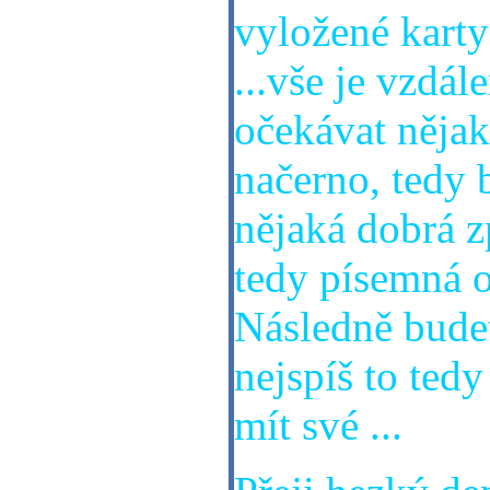
vyložené karty 
...vše je vzdále
očekávat nějak
načerno, tedy 
nějaká dobrá z
tedy písemná 
Následně budet
nejspíš to ted
mít své ...