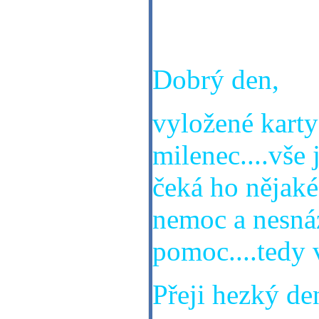
Osamostatní s
nějak nevím ja
Dobrý den,
vyložené karty
milenec....vš
čeká ho nějaké 
nemoc a nesná
pomoc....tedy 
Přeji hezký den