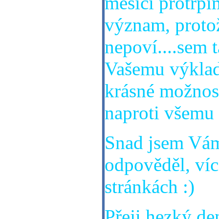
měsíci protrpí
význam, protož
nepoví....sem 
Vašemu výkladu
krásné možnosti
naproti všemu 
Snad jsem Vám
odpověděl, ví
stránkách :)
Přeji hezký den