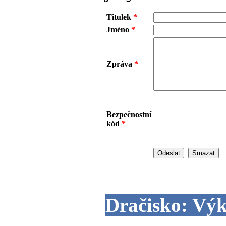
Titulek
*
Jméno
*
Zpráva
*
Bezpečnostní
kód
*
Dračisko: Vý