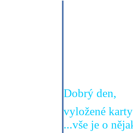
Dobrý deň, môž
karty v blízke
prácou ?
Ďakujem. Dagm
Dobrý den,
vyložené karty 
...vše je o ně