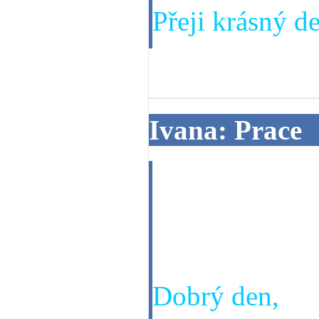
Přeji krásný de
04. 02. 2014
Ivana: Prace
Ivana 22.8.19
chci se zeptat j
se ke me naste
Dobrý den,