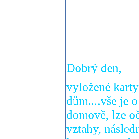
Dobrý den,pro
schválené zamě
něm čeká v obl
Děkuji Vám.
Dobrý den,
vyložené karty
dům....vše je 
domově, lze oč
vztahy, násled