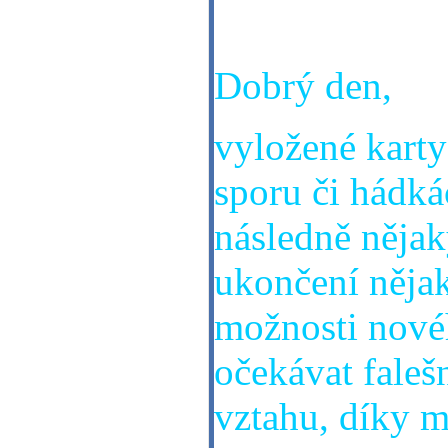
23.9.1968. Děk
Dobrý den,
vyložené karty 
sporu či hádká
následně nějak
ukončení nějak
možnosti novéh
očekávat faleš
vztahu, díky 