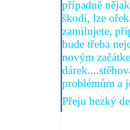
případně nějak
škodí, lze oře
zamilujete, př
bude třeba nej
novým začátke
dárek....stěho
problémům a je
Přeju hezký den
04. 02. 2014