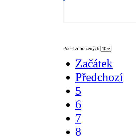
03. 02. 2014
Počet zobrazených
Začátek
Předchozí
5
6
7
8