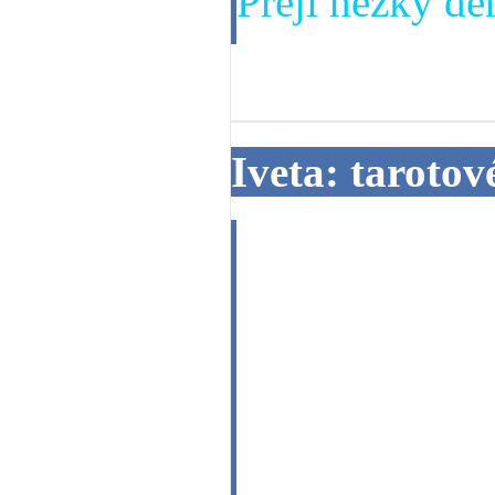
Přeji hezký den
04. 02. 2014
Iveta: taroto
Dobrý den milý
předpovídat bu
výklad karet b
-je tu naděje,ž
naplní. I od V