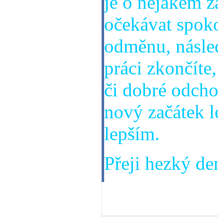
je o nějakém z
očekávat spok
odměnu, násled
práci zkončíte
či dobré odch
nový začátek l
lepším.
Přeji hezký den
03. 02. 2014