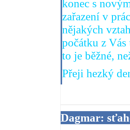
konec s novým
zařazení v prá
nějakých vztah
počátku z Vás 
to je běžné, ne
Přeji hezký den
04. 02. 2014
Dagmar: sťah