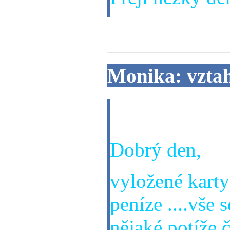
04. 02. 2014
Monika: vzta
jak dopadne m
Dobrý den,
vyložené karty
peníze ....vše 
nějaké potíže 