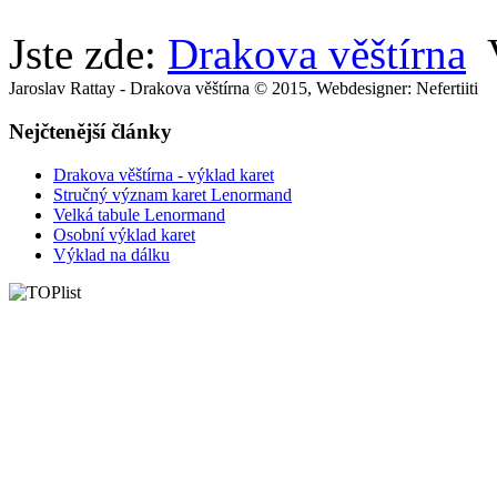
Jste zde:
Drakova věštírna
Jaroslav Rattay - Drakova věštírna © 2015, Webdesigner: Nefertiiti
Nejčtenější články
Drakova věštírna - výklad karet
Stručný význam karet Lenormand
Velká tabule Lenormand
Osobní výklad karet
Výklad na dálku