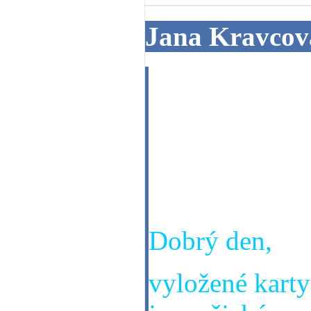
Jana Kravcova
Dobrý den
Jsem narozena
se týče mé prác
nebo si najdu 
Dobrý den,
vyložené karty