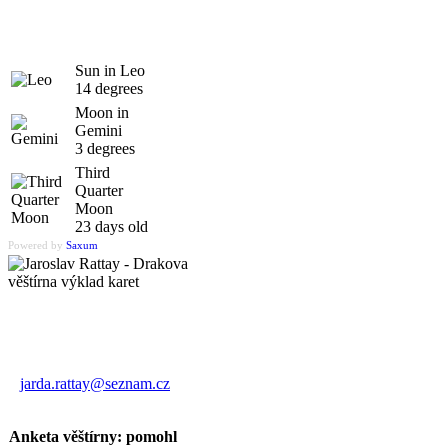
Sun in Leo
14 degrees
Moon in
Gemini
3 degrees
Third
Quarter
Moon
23 days old
Powered by
Saxum
Výklad karet
Jaroslav Rattay
jarda.rattay@seznam.cz
Anketa věštírny: pomohl