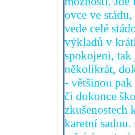
možností. Jde 
ovce ve stádu,
vede celé stádo
výkladů v krá
spokojeni, tak 
několikrát, do
- většinou pak
či dokonce ško
zkušenostech k
karetní sadou.