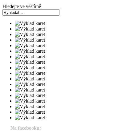
Hledejte ve věštírně
Na facebooku: