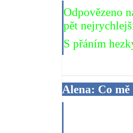
Odpovězeno na 
pět nejrychlejš
S přáním hezk
15. 02. 2014
Alena: Co mě
Dobrý den, můž
v nejbližší do