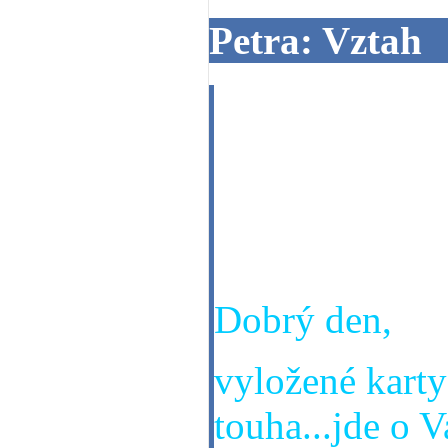
Petra: Vztah
Ja jsem nar.28
1.3.1977.Chci 
jestli poznam 
Petra
Dobrý den,
vyložené karty 
touha...jde o 