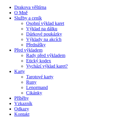
Drakova věštírna
O Mně
Služby a ceník
Osobní výklad karet
Výklad na dálku
Dárkové poukázky
Výklady na akcích
Přednášky
Před výkladem
Rady před výkladem
Etický kodex
Vychází výklad karet?
Karty
Tarotové karty
Runy
Lenormand
Cikánky
Příběhy
Vzkazník
Odkazy
Kontakt