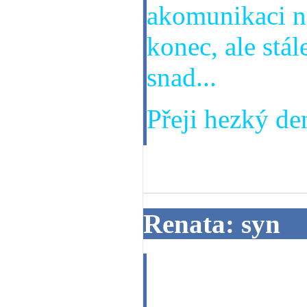
akomunikaci na
konec, ale stá
snad...
Přeji hezký den
03. 02. 2014
Renata: syn
syn odjel za p