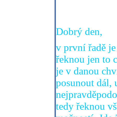
podobný výkla
kartám věřit? 
Dobrý den,
v první řadě je
řeknou jen to c
je v danou chv
posunout dál, 
nejpravděpodo
tedy řeknou vš