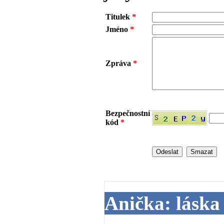
Titulek
*
Jméno
*
Zpráva
*
Bezpečnostní
kód
*
Anička: láska