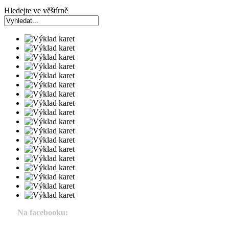
Hledejte ve věštírně
Na facebooku: