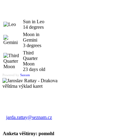
Sun in Leo
14 degrees
Moon in
Gemini
3 degrees
Third
Quarter
Moon
23 days old
Powered by
Saxum
Výklad karet
Jaroslav Rattay
jarda.rattay@seznam.cz
Anketa věštírny: pomohl