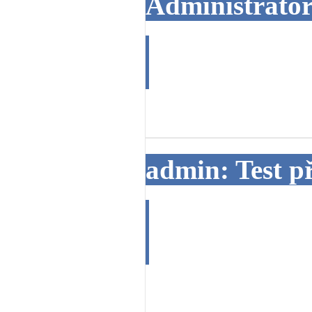
Administrator
Test :-)
31. 05. 2013
admin: Test p
Testovací zpr
29. 05. 2013