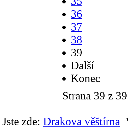
35
36
37
38
39
Další
Konec
Strana 39 z 39
Jste zde:
Drakova věštírna