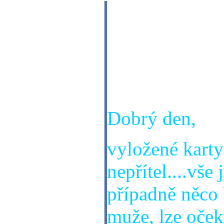
Dobrý večer mi
zeptat,kdy po
dobře,dat.nar
děkuji za odp
Dobrý den,
vyložené karty 
nepřítel....vše
případně něco 
muže, lze oček