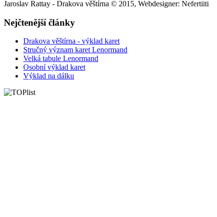
Jaroslav Rattay - Drakova věštírna © 2015, Webdesigner: Nefertiiti
Nejčtenější články
Drakova věštírna - výklad karet
Stručný význam karet Lenormand
Velká tabule Lenormand
Osobní výklad karet
Výklad na dálku