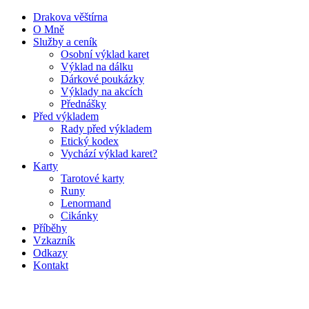
Drakova věštírna
O Mně
Služby a ceník
Osobní výklad karet
Výklad na dálku
Dárkové poukázky
Výklady na akcích
Přednášky
Před výkladem
Rady před výkladem
Etický kodex
Vychází výklad karet?
Karty
Tarotové karty
Runy
Lenormand
Cikánky
Příběhy
Vzkazník
Odkazy
Kontakt