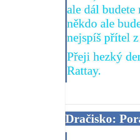
ale dál budete
někdo ale bude
nejspíš přítel z
Přeji hezký de
Rattay.
09. 06. 2013
Dračisko: Por