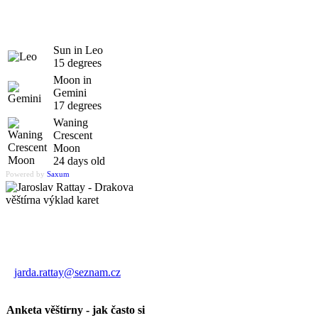
Sun in Leo
15 degrees
Moon in
Gemini
17 degrees
Waning
Crescent
Moon
24 days old
Powered by
Saxum
Výklad karet
Jaroslav Rattay
jarda.rattay@seznam.cz
Anketa věštírny - jak často si