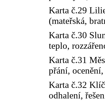
Karta č.29 Lili
(mateřská, bratr
Karta č.30 Slun
teplo, rozzářen
Karta č.31 Měsí
přání, ocenění,
Karta č.32 Klíč
odhalení, řešen