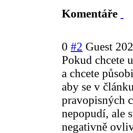
Komentáře
0
#2
Guest
202
Pokud chcete u
a chcete působ
aby se v článk
pravopisných c
nepopudí, ale s
negativně ovli