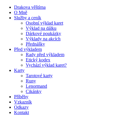
Drakova věštírna
O Mně
Služby a ceník
Osobní výklad karet
Výklad na dálku
Dárkové poukázky
Výklady na akcích
Přednášky
Před výkladem
Rady před výkladem
Etický kodex
Vychází výklad karet?
Karty
Tarotové karty
Runy
Lenormand
Cikánky
Příběhy
Vzkazník
Odkazy
Kontakt