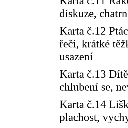
Karta č.11 Rák
diskuze, chatrn
Karta č.12 Ptá
řeči, krátké tě
usazení
Karta č.13 Dítě
chlubení se, ne
Karta č.14 Lišk
plachost, vychy