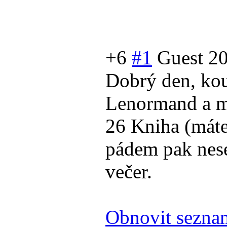
+6
#1
Guest
20
Dobrý den, ko
Lenormand a m
26 Kniha (máte 
pádem pak nese
večer.
Obnovit sezna