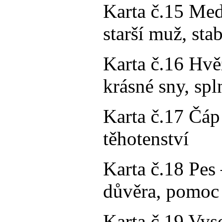
Karta č.15 Medv
starší muž, sta
Karta č.16 Hvěz
krásné sny, sp
Karta č.17 Čáp
těhotenství
Karta č.18 Pes –
důvěra, pomoc
Karta č.19 Vys