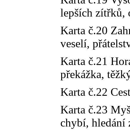
lepších zítřků,
Karta č.20 Zahr
veselí, přátels
Karta č.21 Hor
překážka, těžk
Karta č.22 Cest
Karta č.23 Myši
chybí, hledání 