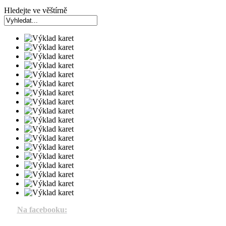
Hledejte ve věštírně
Na facebooku: