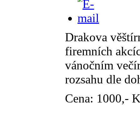
Drakova věštír
firemních akcí
vánočním večír
rozsahu dle do
Cena: 1000,- K