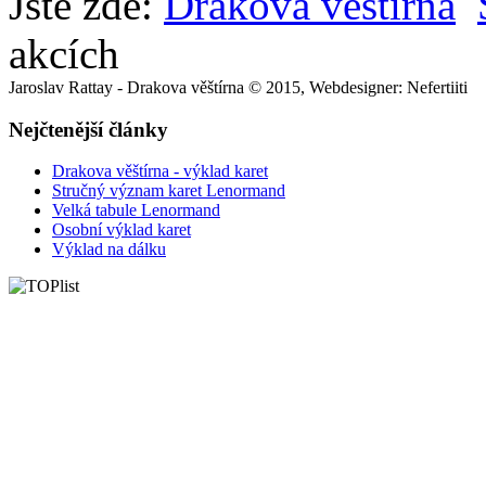
Jste zde:
Drakova věštírna
akcích
Jaroslav Rattay - Drakova věštírna © 2015, Webdesigner: Nefertiiti
Nejčtenější články
Drakova věštírna - výklad karet
Stručný význam karet Lenormand
Velká tabule Lenormand
Osobní výklad karet
Výklad na dálku