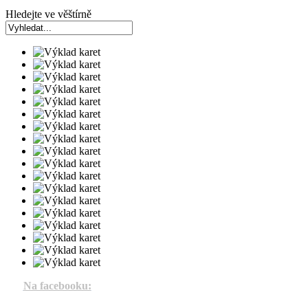
Hledejte ve věštírně
Na facebooku: