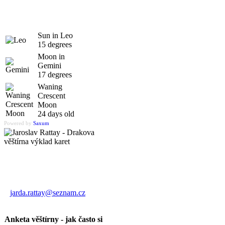
Sun in Leo
15 degrees
Moon in
Gemini
17 degrees
Waning
Crescent
Moon
24 days old
Powered by
Saxum
Výklad karet
Jaroslav Rattay
jarda.rattay@seznam.cz
Anketa věštírny - jak často si