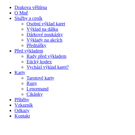
Drakova věštírna
O Mně
Služby a ceník
Osobní výklad karet
Výklad na dálku
Dárkové poukázky
Výklady na akcích
Přednášky
Před výkladem
Rady před výkladem
Etický kodex
Vychází výklad karet?
Karty
Tarotové karty
Runy
Lenormand
Cikánky
Příběhy
Vzkazník
Odkazy
Kontakt