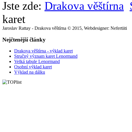
Jste zde:
Drakova věštírna
karet
Jaroslav Rattay - Drakova věštírna © 2015, Webdesigner: Nefertiiti
Nejčtenější články
Drakova věštírna - výklad karet
Stručný význam karet Lenormand
Velká tabule Lenormand
Osobní výklad karet
Výklad na dálku