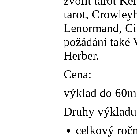
zvolit tarot Ke
tarot, Crowley
Lenormand, Ci
požádání také 
Herber.
Cena:
výklad do 60m
Druhy výkladu
celkový ročn