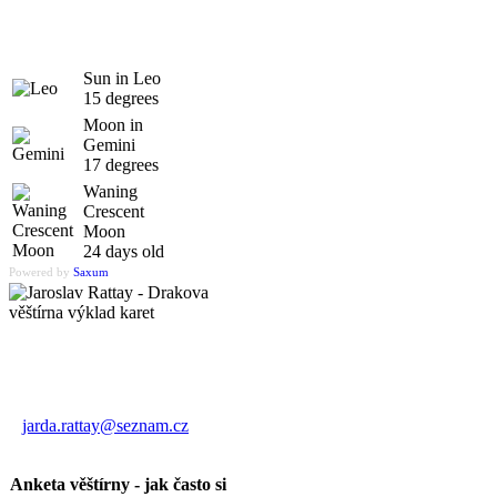
Sun in Leo
15 degrees
Moon in
Gemini
17 degrees
Waning
Crescent
Moon
24 days old
Powered by
Saxum
Výklad karet
Jaroslav Rattay
jarda.rattay@seznam.cz
Anketa věštírny - jak často si