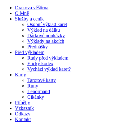
Drakova věštírna
O Mně
Služby a ceník
Osobní výklad karet
Výklad na dálku
Dárkové poukázky
Výklady na akcích
Přednášky
Před výkladem
Rady před výkladem
Etický kodex
Vychází výklad karet?
Karty
Tarotové karty
Runy
Lenormand
Cikánky
Příběhy
Vzkazník
Odkazy
Kontakt