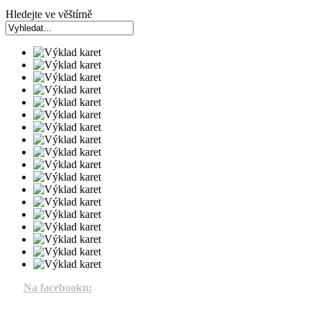
Hledejte ve věštírně
Na facebooku: