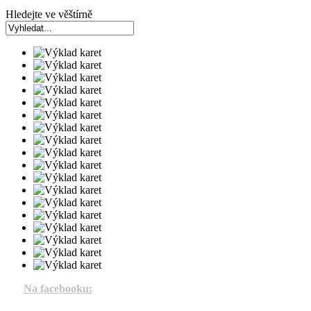
Hledejte ve věštírně
Na facebooku: