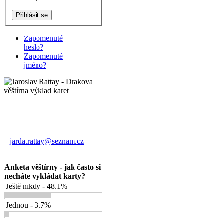
Zapomenuté
heslo?
Zapomenuté
jméno?
Výklad karet
Jaroslav Rattay
jarda.rattay@seznam.cz
Anketa věštírny - jak často si
necháte vykládat karty?
Ještě nikdy - 48.1%
Jednou - 3.7%