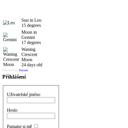
Sun in Leo
15 degrees
Moon in
Gemini
17 degrees
Waning
Crescent
Moon
24 days old
Powered by
Saxum
Přihlášení
Uživatelské jméno
Heslo
Pamatuj si mě