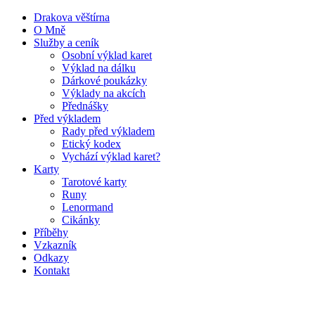
Drakova věštírna
O Mně
Služby a ceník
Osobní výklad karet
Výklad na dálku
Dárkové poukázky
Výklady na akcích
Přednášky
Před výkladem
Rady před výkladem
Etický kodex
Vychází výklad karet?
Karty
Tarotové karty
Runy
Lenormand
Cikánky
Příběhy
Vzkazník
Odkazy
Kontakt