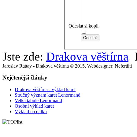
Odeslat si kopii
Odeslat
Jste zde:
Drakova věštírna
Jaroslav Rattay - Drakova věštírna © 2015, Webdesigner: Nefertiiti
Nejčtenější články
Drakova věštírna - výklad karet
Stručný význam karet Lenormand
Velká tabule Lenormand
Osobní výklad karet
Výklad na dálku