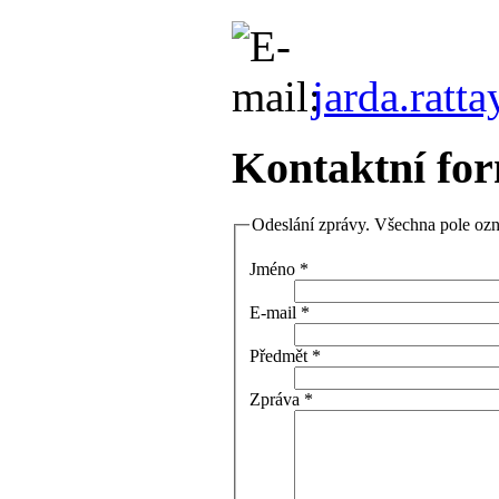
jarda.rat
Kontaktní fo
Odeslání zprávy. Všechna pole ozn
Jméno
*
E-mail
*
Předmět
*
Zpráva
*