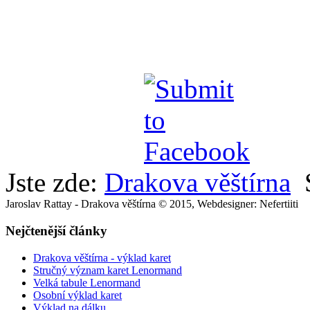
Jste zde:
Drakova věštírna
Jaroslav Rattay - Drakova věštírna © 2015, Webdesigner: Nefertiiti
Nejčtenější články
Drakova věštírna - výklad karet
Stručný význam karet Lenormand
Velká tabule Lenormand
Osobní výklad karet
Výklad na dálku