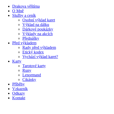
Drakova věštírna
O Mně
Služby a ceník
Osobní výklad karet
Výklad na dálku
Dárkové poukázky
Výklady na akcích
Přednášky
Před výkladem
Rady před výkladem
Etický kodex
Vychází výklad karet?
Karty
Tarotové karty
Runy
Lenormand
Cikánky
Příběhy
Vzkazník
Odkazy
Kontakt