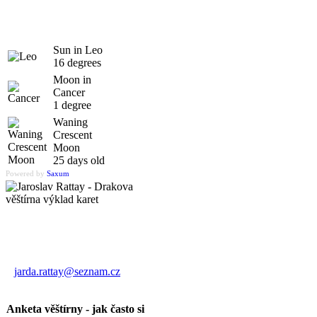
Sun in Leo
16 degrees
Moon in
Cancer
1 degree
Waning
Crescent
Moon
25 days old
Powered by
Saxum
Výklad karet
Jaroslav Rattay
jarda.rattay@seznam.cz
Anketa věštírny - jak často si