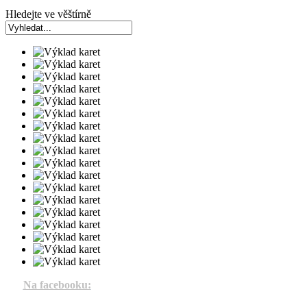
Hledejte ve věštírně
Na facebooku: