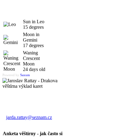
Sun in Leo
15 degrees
Moon in
Gemini
17 degrees
Waning
Crescent
Moon
24 days old
Powered by
Saxum
Výklad karet
Jaroslav Rattay
jarda.rattay@seznam.cz
Anketa věštírny - jak často si