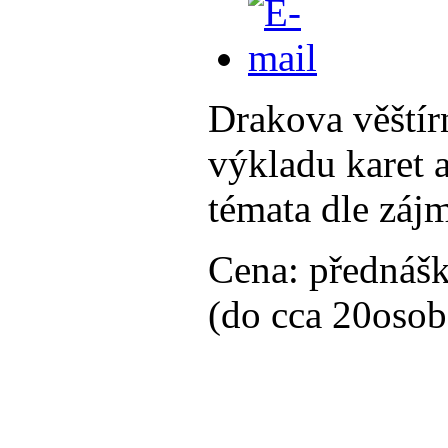
Drakova věštír
výkladu karet a
témata dle záj
Cena: přednášk
(do cca 20osob