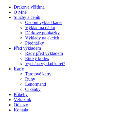
Drakova věštírna
O Mně
Služby a ceník
Osobní výklad karet
Výklad na dálku
Dárkové poukázky
Výklady na akcích
Přednášky
Před výkladem
Rady před výkladem
Etický kodex
Vychází výklad karet?
Karty
Tarotové karty
Runy
Lenormand
Cikánky
Příběhy
Vzkazník
Odkazy
Kontakt