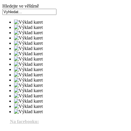
Hledejte ve věštírně
Na facebooku: