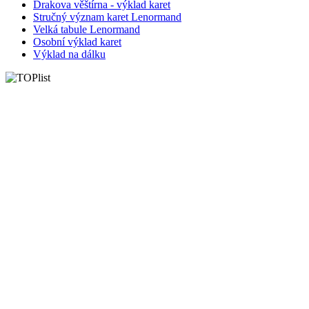
Drakova věštírna - výklad karet
Stručný význam karet Lenormand
Velká tabule Lenormand
Osobní výklad karet
Výklad na dálku