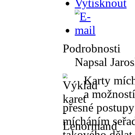
Podrobnosti
Napsal Jaros
Karty mích
a možností
přesné postupy
mícháním seřad
takového dělat 