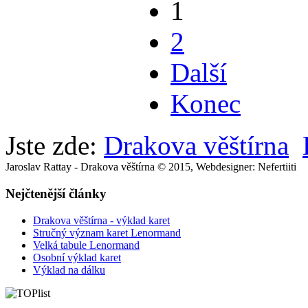
1
2
Další
Konec
Jste zde:
Drakova věštírna
Jaroslav Rattay - Drakova věštírna © 2015, Webdesigner: Nefertiiti
Nejčtenější články
Drakova věštírna - výklad karet
Stručný význam karet Lenormand
Velká tabule Lenormand
Osobní výklad karet
Výklad na dálku