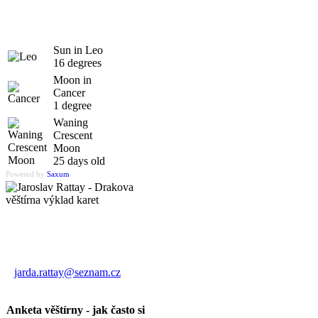
Sun in Leo
16 degrees
Moon in
Cancer
1 degree
Waning
Crescent
Moon
25 days old
Powered by
Saxum
Výklad karet
Jaroslav Rattay
jarda.rattay@seznam.cz
Anketa věštírny - jak často si