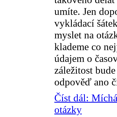
umíte. Jen dopo
vykládací šáte
myslet na otáz
klademe co nej
údajem o časov
záležitost bude
odpověď ano či 
Číst dál: Míchá
otázky