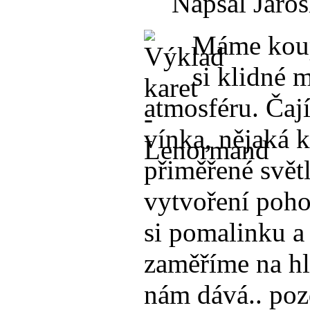
Napsal Jaros
Máme koup
si klidné
atmosféru. Čají
vínka, nějaká 
přiměřené světl
vytvoření poho
si pomalinku a
zaměříme na hla
nám dává.. poz