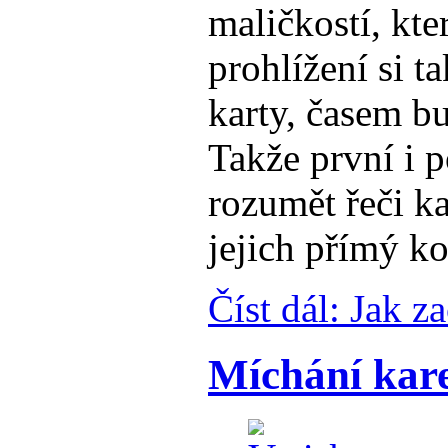
maličkostí, kte
prohlížení si t
karty, časem b
Takže první i p
rozumět řeči ka
jejich přímý ko
Číst dál: Jak za
Míchání kare