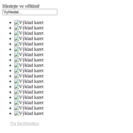
Hledejte ve věštírně
Na facebooku: