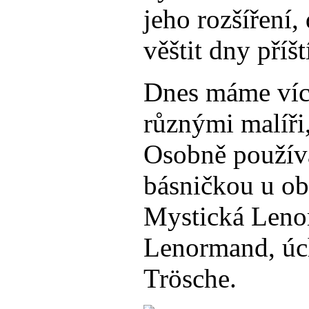
jeho rozšíření
věštit dny příšt
Dnes máme víc
různými malíři,
Osobně používá
básničkou u ob
Mystická Lenor
Lenormand, úc
Trösche.