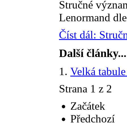
Stručné význam
Lenormand dle
Číst dál: Stru
Další články...
Velká tabul
Strana 1 z 2
Začátek
Předchozí