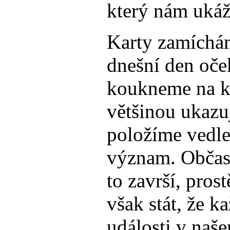
který nám ukáž
Karty zamíchám
dnešní den oče
koukneme na ka
většinou ukazu
položíme vedle
význam. Občas 
to završí, pros
však stát, že k
události v naš