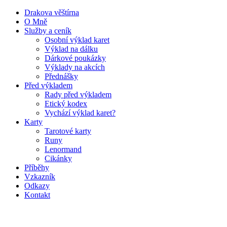
Drakova věštírna
O Mně
Služby a ceník
Osobní výklad karet
Výklad na dálku
Dárkové poukázky
Výklady na akcích
Přednášky
Před výkladem
Rady před výkladem
Etický kodex
Vychází výklad karet?
Karty
Tarotové karty
Runy
Lenormand
Cikánky
Příběhy
Vzkazník
Odkazy
Kontakt