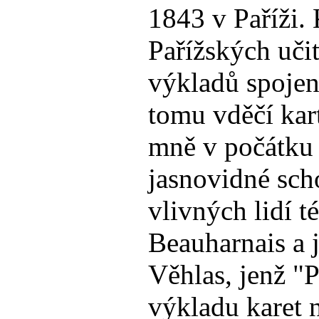
1843 v Paříži.
Pařížských uči
výkladů spojen
tomu vděčí kart
mně v počátku 
jasnovidné sch
vlivných lidí t
Beauharnais a 
Věhlas, jenž "P
výkladu karet n