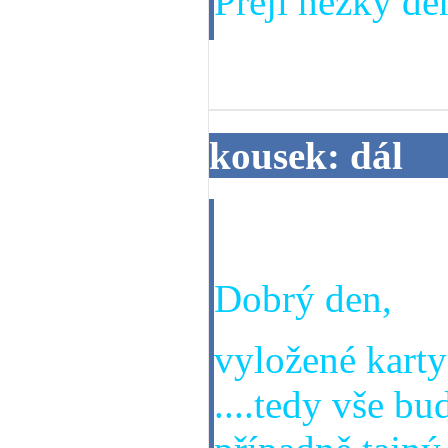
Přeji hezký den
11. 04. 2014
kousek: dál
co bude dál?Po
Dobrý den,
vyložené karty 
....tedy vše bu