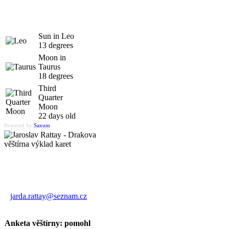
Sun in Leo
13 degrees
Moon in
Taurus
18 degrees
Third
Quarter
Moon
22 days old
Powered by
Saxum
Výklad karet
Jaroslav Rattay
jarda.rattay@seznam.cz
Anketa věštírny: pomohl