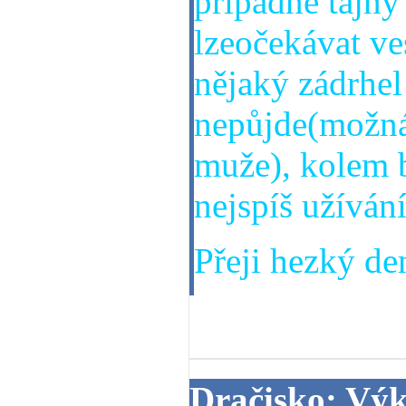
případně tajn
lzeočekávat ves
nějaký zádrhel
nepůjde(možná 
muže), kolem b
nejspíš užíván
Přeji hezký den
11. 04. 2014
Dračisko: Vý