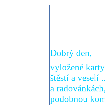
Dobrý den,
čekají mě leto
životě ? Děkuj
Dobrý den,
vyložené karty
štěstí a veselí 
a radovánkách,
podobnou komu