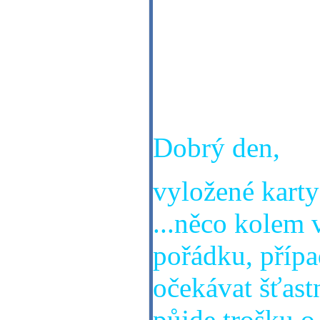
Dobrý den,
jsem ve výběro
Děkuji Věra
Dobrý den,
vyložené karty
...něco kolem 
pořádku, případ
očekávat šťast
půjde trošku o