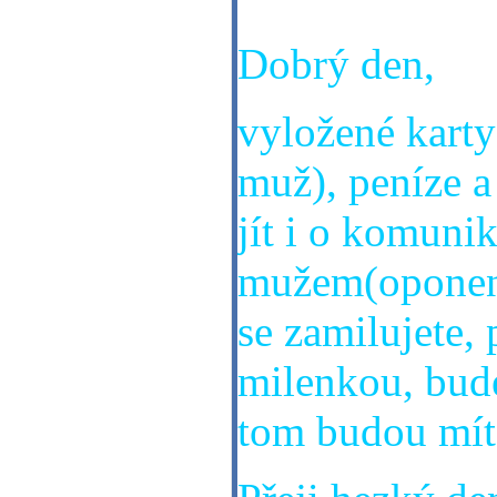
Dobrý den,
vyložené karty
muž), peníze a
jít i o komuni
mužem(oponent
se zamilujete, 
milenkou, bude
tom budou mít 