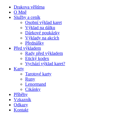
Drakova věštírna
O Mně
Služby a ceník
Osobní výklad karet
Výklad na dálku
Dárkové poukázky
Výklady na akcích
Přednášky
Před výkladem
Rady před výkladem
Etický kodex
Vychází výklad karet?
Karty
Tarotové karty
Runy
Lenormand
Cikánky
Příběhy
Vzkazník
Odkazy
Kontakt