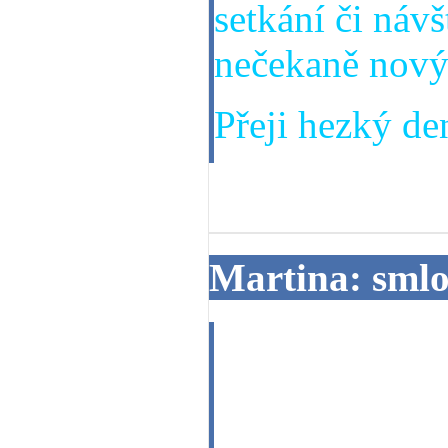
setkání či náv
nečekaně nový
Přeji hezký den
24. 03. 2014
Martina: sml
Dobrý den, chci
problémů smlo