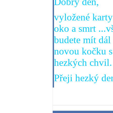
Dobrý den,
vyložené karty 
oko a smrt ...
budete mít dál 
novou kočku s 
hezkých chvil.
Přeji hezký den
24. 03. 2014