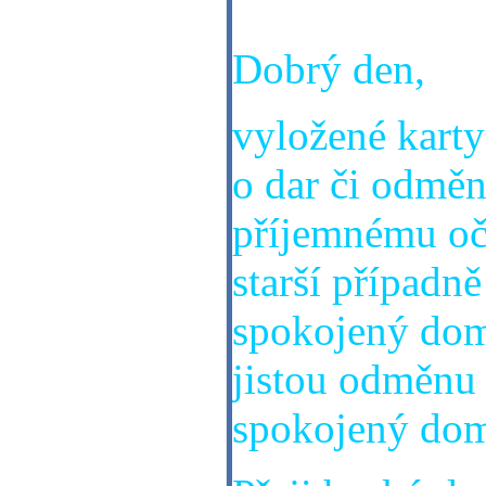
za odpověď.
Dobrý den,
vyložené karty 
o dar či odměn
příjemnému oč
starší případn
spokojený domo
jistou odměnu č
spokojený do