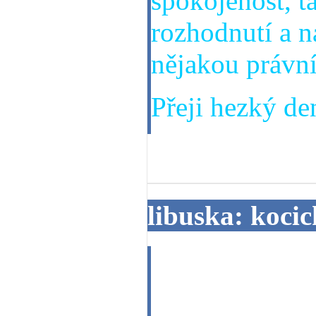
spokojenost, t
rozhodnutí a n
nějakou právní 
Přeji hezký den
11. 04. 2014
libuska: koci
Dobry den, 13
kocicka nevrat