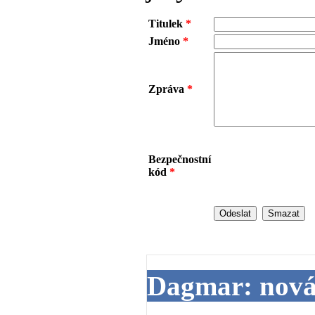
Titulek
*
Jméno
*
Zpráva
*
Bezpečnostní
kód
*
Dagmar: nová