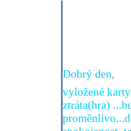
Pán Jaroslav,
Ako sa bude da
Ďakujem za Vá
Dagmar, 16.11
Dobrý den,
vyložené karty
ztráta(hra) ...
proměnlivo...d