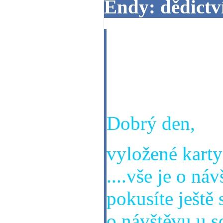
Endy: dědictv
Zdravím pane J
dědictví po m
bratrů.Děkuji
Dobrý den,
vyložené karty 
....vše je o ná
pokusíte ještě 
o návštěvu u s