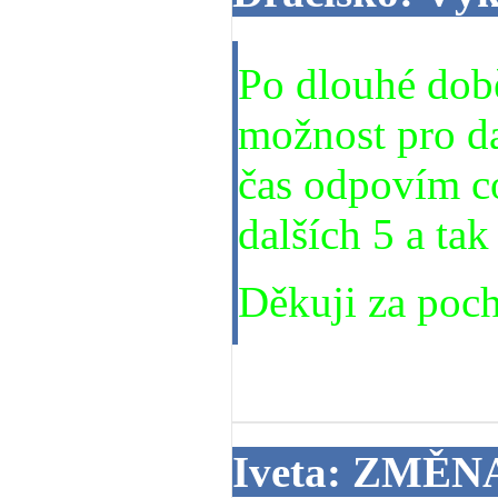
Po dlouhé dob
možnost pro da
čas odpovím co
dalších 5 a ta
Děkuji za poch
11. 04. 2014
Iveta: ZMĚN