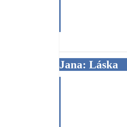
hezke chvilky u
uz??? Zije a je
11. 04. 2014
Jana: Láska
Dobrýden, pros
přinese nového
lásky. Jana 2
odpověď.