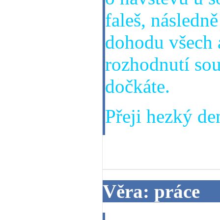
faleš, následně
dohodu všech a
rozhodnutí sou
dočkáte.
Přeji hezký den
24. 03. 2014
Věra: práce