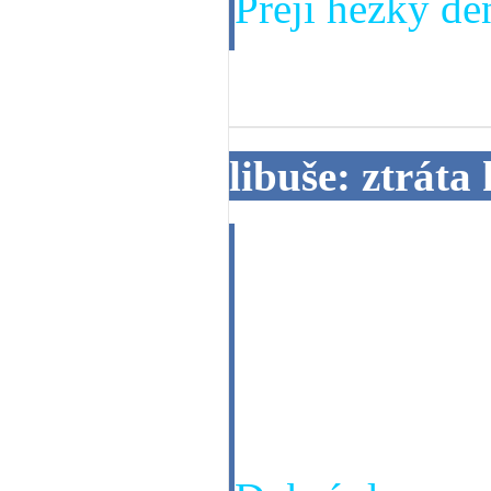
Přeji hezký den
24. 03. 2014
libuše: ztráta
dobrý den,
před 11.dny s
nevrátila kočič
domů zdravá a 