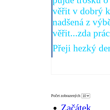
věřit v dobrý k
nadšená z výbě
věřit...zda prá
Přeji hezký den
24. 03. 2014
Počet zobrazených
Začátek