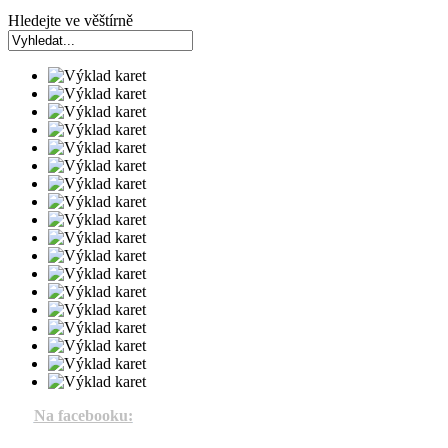
Hledejte ve věštírně
Na facebooku: