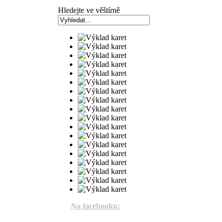
Hledejte ve věštírně
Na facebooku: