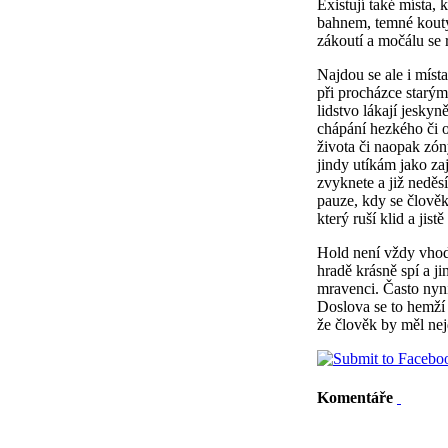
Existují také místa,
bahnem, temné kouty
zákoutí a močálu se 
Najdou se ale i míst
při procházce starým
lidstvo lákají jesky
chápání hezkého či o
života či naopak zón
jindy utíkám jako za
zvyknete a již neděsí
pauze, kdy se člověk
který ruší klid a jis
Hold není vždy vhod
hradě krásně spí a j
mravenci. Často nyn
Doslova se to hemží 
že člověk by měl nej
Komentáře