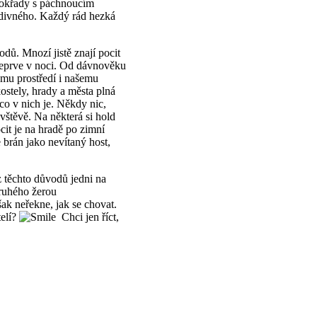
 mokřady s páchnoucím
 divného. Každý rád hezká
odů. Mnozí jistě znají pocit
 teprve v noci. Od dávnověku
lému prostředí i našemu
ostely, hrady a města plná
co v nich je. Někdy nic,
vštěvě. Na některá si hold
ocit je na hradě po zimní
 brán jako nevítaný host,
 těchto důvodů jedni na
druhého žerou
ak neřekne, jak se chovat.
telí?
Chci jen říct,