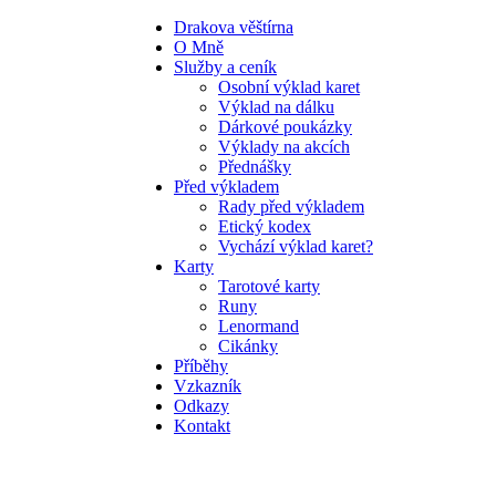
Drakova věštírna
O Mně
Služby a ceník
Osobní výklad karet
Výklad na dálku
Dárkové poukázky
Výklady na akcích
Přednášky
Před výkladem
Rady před výkladem
Etický kodex
Vychází výklad karet?
Karty
Tarotové karty
Runy
Lenormand
Cikánky
Příběhy
Vzkazník
Odkazy
Kontakt