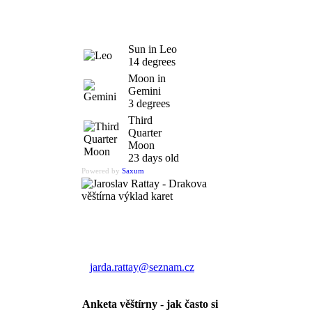
Sun in Leo
14 degrees
Moon in
Gemini
3 degrees
Third
Quarter
Moon
23 days old
Powered by
Saxum
Výklad karet
Jaroslav Rattay
jarda.rattay@seznam.cz
Anketa věštírny - jak často si