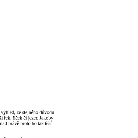
ý výhled, ze stejného důvodu
 řek, říček či jezer. Jakoby
nad právě proto ho tak těší