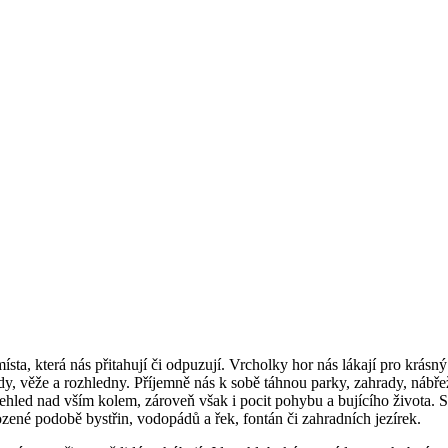
sta, která nás přitahují či odpuzují. Vrcholky hor nás lákají pro krásn
dy, věže a rozhledny. Příjemně nás k sobě táhnou parky, zahrady, nábřeží
ehled nad vším kolem, zároveň však i pocit pohybu a bujícího života. S
ozené podobě bystřin, vodopádů a řek, fontán či zahradních jezírek.