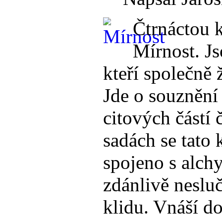
Čtrnáctou k
Mírnost. Js
kteří společně 
Jde o souznění
citových částí 
sadách se tato 
spojeno s alchy
zdánlivě neslu
klidu. Vnáší d