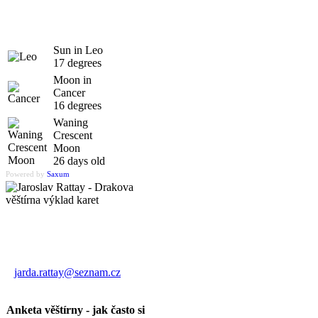
Sun in Leo
17 degrees
Moon in
Cancer
16 degrees
Waning
Crescent
Moon
26 days old
Powered by
Saxum
Výklad karet
Jaroslav Rattay
jarda.rattay@seznam.cz
Anketa věštírny - jak často si