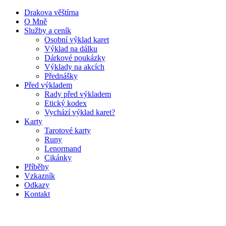
Drakova věštírna
O Mně
Služby a ceník
Osobní výklad karet
Výklad na dálku
Dárkové poukázky
Výklady na akcích
Přednášky
Před výkladem
Rady před výkladem
Etický kodex
Vychází výklad karet?
Karty
Tarotové karty
Runy
Lenormand
Cikánky
Příběhy
Vzkazník
Odkazy
Kontakt