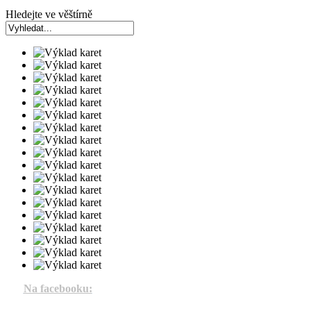
Hledejte ve věštírně
Na facebooku: