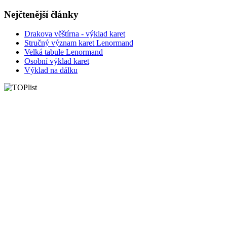
Nejčtenější články
Drakova věštírna - výklad karet
Stručný význam karet Lenormand
Velká tabule Lenormand
Osobní výklad karet
Výklad na dálku