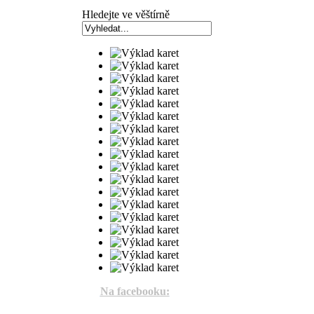
Hledejte ve věštírně
Na facebooku: