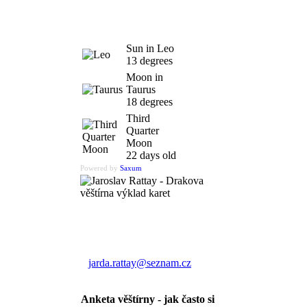
Sun in Leo
13 degrees
Moon in
Taurus
18 degrees
Third
Quarter
Moon
22 days old
Powered by
Saxum
Výklad karet
Jaroslav Rattay
jarda.rattay@seznam.cz
Anketa věštírny - jak často si