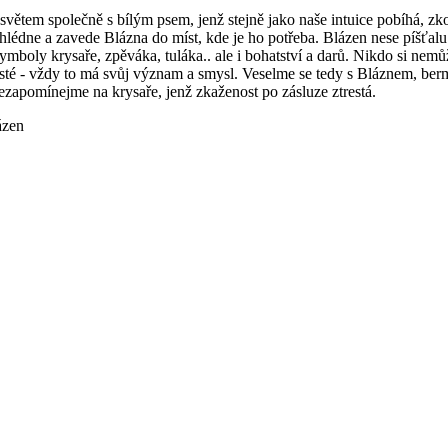
světem společně s bílým psem, jenž stejně jako naše intuice pobíhá, zk
hlédne a zavede Blázna do míst, kde je ho potřeba. Blázen nese píšťalu 
symboly krysaře, zpěváka, tuláka.. ale i bohatství a darů. Nikdo si nemů
 jisté - vždy to má svůj význam a smysl. Veselme se tedy s Bláznem, be
nezapomínejme na krysaře, jenž zkaženost po zásluze ztrestá.