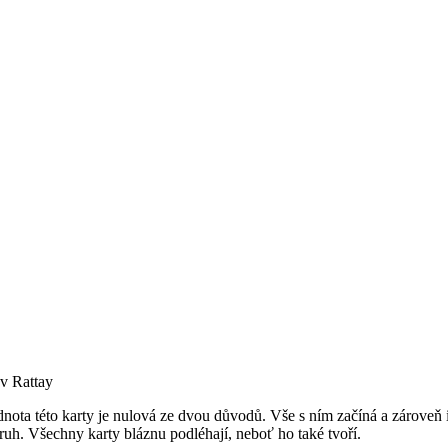
av Rattay
nota této karty je nulová ze dvou důvodů. Vše s ním začíná a zároveň i
ruh. Všechny karty bláznu podléhají, neboť ho také tvoří.