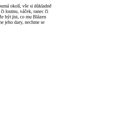
oumá okolí, vše si důkladně
či loutnu, váček, ranec či
že být jist, co mu Blázen
rme jeho dary, nechme se