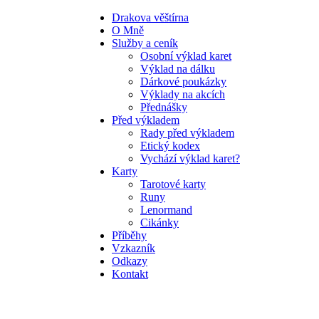
Drakova věštírna
O Mně
Služby a ceník
Osobní výklad karet
Výklad na dálku
Dárkové poukázky
Výklady na akcích
Přednášky
Před výkladem
Rady před výkladem
Etický kodex
Vychází výklad karet?
Karty
Tarotové karty
Runy
Lenormand
Cikánky
Příběhy
Vzkazník
Odkazy
Kontakt