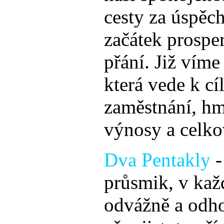
cesty za úspěc
začátek prosper
přání. Již vím
která vede k cíl
zaměstnání, h
výnosy a celko
Dva Pentakly
-
průsmik, v každ
odvážně a odho