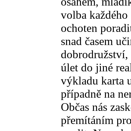
osahem, mladík
volba každého 
ochoten poradit
snad časem učin
dobrodružství, 
úlet do jiné re
výkladu karta 
případně na ner
Občas nás zask
přemítáním pr