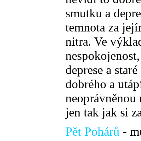
smutku a depres
temnota za její
nitra. Ve výkla
nespokojenost,
deprese a star
dobrého a utápí
neoprávněnou 
jen tak jak si 
Pět Pohárů
- mu