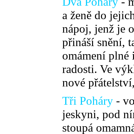
Dva Poháry
- 
a ženě do jejic
nápoj, jenž je 
přináší snění, t
omámení plné il
radosti. Ve výk
nové přátelství
Tři Poháry
- vo
jeskyni, pod ní
stoupá omamná 