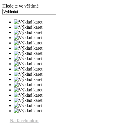
Hledejte ve věštírně
Na facebooku: