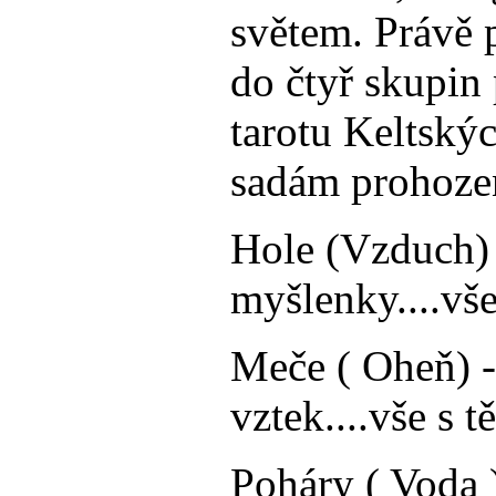
světem. Právě 
do čtyř skupin 
tarotu Keltský
sadám prohoze
Hole (Vzduch) 
myšlenky....vše
Meče ( Oheň) - 
vztek....vše s 
Poháry ( Voda )