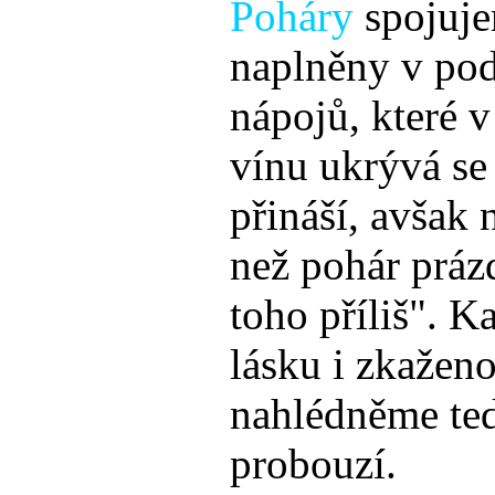
Poháry
spojujem
naplněny v po
nápojů, které v
vínu ukrývá se
přináší, avšak 
než pohár práz
toho příliš". K
lásku i zkaženo
nahlédněme ted
probouzí.