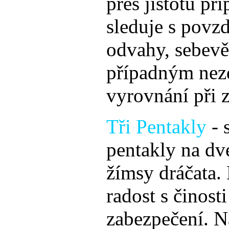
přes jistotu př
sleduje s povzd
odvahy, sebevěd
případným nezd
vyrovnání při z
Tři Pentakly
- 
pentakly na dv
žímsy dráčata.
radost s činost
zabezpečení. N