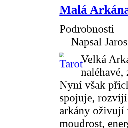
Malá Arkán
Podrobnosti
Napsal Jaros
Velká Ark
naléhavé, 
Nyní však přic
spojuje, rozvíj
arkány oživují 
moudrost, ener