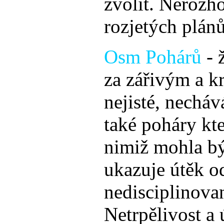
zvolit. Nerozho
rozjetých plánů
Osm Pohárů
- 
za zářivým a k
nejisté, nechává
také poháry kte
nimiž mohla být
ukazuje útěk o
nedisciplinovan
Netrpělivost a 