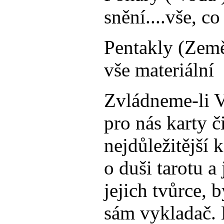
snění....vše, c
Pentakly (Země)
vše materiální
Zvládneme-li V
pro nás karty či
nejdůležitější 
o duši tarotu a
jejich tvůrce, 
sám vykladač. 