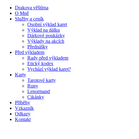
Drakova věštírna
O Mně
Služby a ceník
Osobní výklad karet
Výklad na dálku
Dárkové poukázky
Výklady na akcích
Přednášky
Před výkladem
Rady před výkladem
Etický kodex
Vychází výklad karet?
Karty
Tarotové karty
Runy
Lenormand
Cikánky
Příběhy
Vzkazník
Odkazy
Kontakt