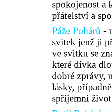
spokojenost a 
přátelství a sp
Páže Pohárů
- 
svitek jenž ji p
ve svitku se z
které dívka dl
dobré zprávy, 
lásky, případn
spříjemní život