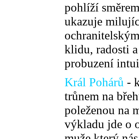
pohlíží směrem
ukazuje milují
ochranitelský
klidu, radosti a
probuzení intu
Král Pohárů
- 
trůnem na břeh
poleženou na 
výkladu jde o o
muže který nás