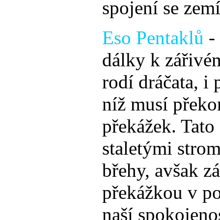
spojení se zemí
Eso Pentaklů
-
dálky k zářivém
rodí dráčata, i 
níž musí překon
překážek. Tato
staletými strom
břehy, avšak z
překážkou v po
naší spokojenos