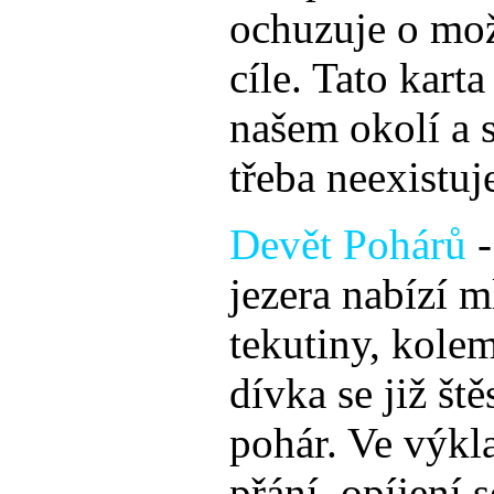
ochuzuje o mož
cíle. Tato kart
našem okolí a s
třeba neexistuj
Devět Pohárů
-
jezera nabízí 
tekutiny, kolem
dívka se již ště
pohár. Ve výkl
přání, opíjení s