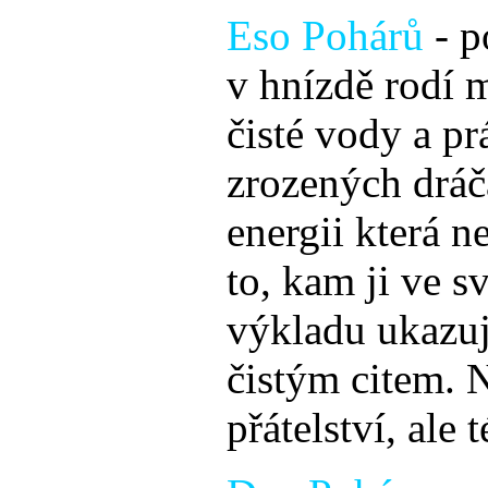
Eso Pohárů
- 
v hnízdě rodí m
čisté vody a prá
zrozených dráča
energii která n
to, kam ji ve 
výkladu ukazuj
čistým citem. 
přátelství, ale