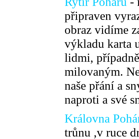
Rytíř Pohárů
-
připraven vyraz
obraz vidíme z
výkladu karta 
lidmi, případn
milovaným. Neč
naše přání a sn
naproti a své sn
Královna Pohá
trůnu ,v ruce d