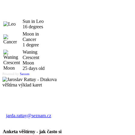
Sun in Leo
16 degrees
Moon in
Cancer
1 degree
Waning
Crescent
Moon
25 days old
Powered by
Saxum
Výklad karet
Jaroslav Rattay
jarda.rattay@seznam.cz
Anketa věštírny - jak často si