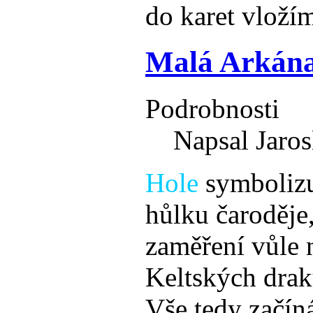
do karet vložím
Malá Arkána
Podrobnosti
Napsal Jaros
Hole
symbolizu
hůlku čaroděje
zaměření vůle 
Keltských drak
Vše tedy začín