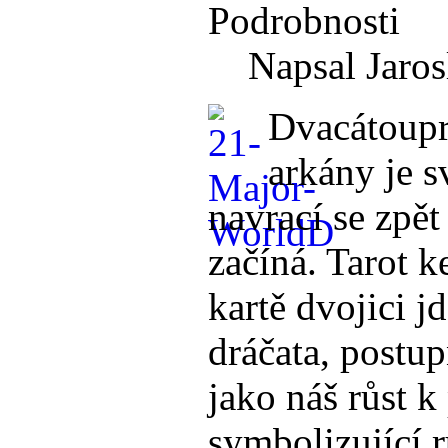
Podrobnosti
Napsal Jaros
Dvacátoupr
arkány je s
navrací se zpět
začíná. Tarot k
kartě dvojici 
dráčata, postu
jako náš růst k
symbolizující r