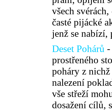
všech svérách, 
časté pijácké a
jenž se nabízí,
Deset Pohárů
-
prostřeného st
poháry z nichž 
nalezení poklad
vše střeží moh
dosažení cílů, 