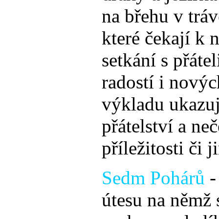
na břehu v tráv
které čekají k n
setkání s přáte
radostí i novýc
výkladu ukazuje
přátelství a ne
příležitosti či j
Sedm Pohárů
-
útesu na němž 