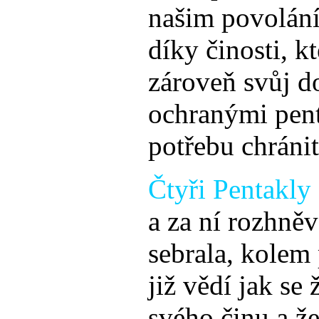
našim povolání
díky činosti, 
zároveň svůj d
ochranými pent
potřebu chráni
Čtyři Pentakly
a za ní rozhně
sebrala, kolem 
již vědí jak se
svého činu a že