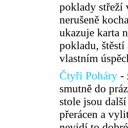
poklady střeží
nerušeně kocha
ukazuje karta n
pokladu, štěstí
vlastním úspě
Čtyři Poháry
- 
smutně do práz
stole jsou dalš
přerácen a vyli
nevidí to dobré